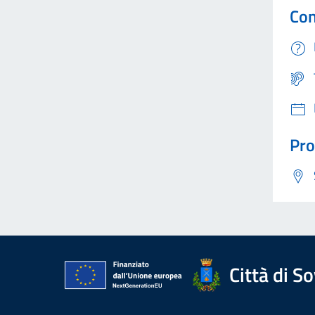
Con
Pro
Città di S