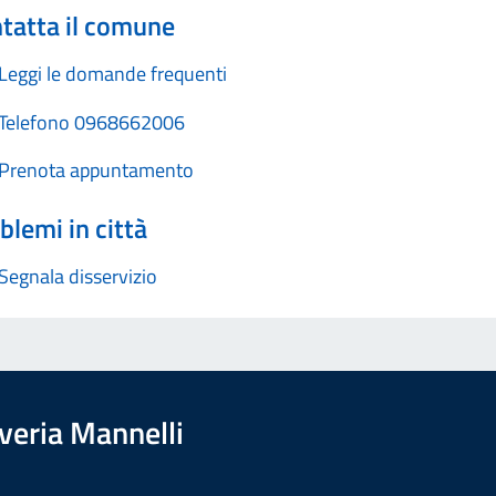
tatta il comune
Leggi le domande frequenti
Telefono 0968662006
Prenota appuntamento
blemi in città
Segnala disservizio
overia Mannelli