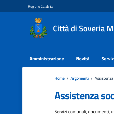
Vai ai contenuti
Vai al footer
Regione Calabria
Città di Soveria M
Amministrazione
Novità
Serviz
Home
/
Argomenti
/
Assistenza 
Assistenza soc
Dettagli dell
Servizi comunali, documenti, uff