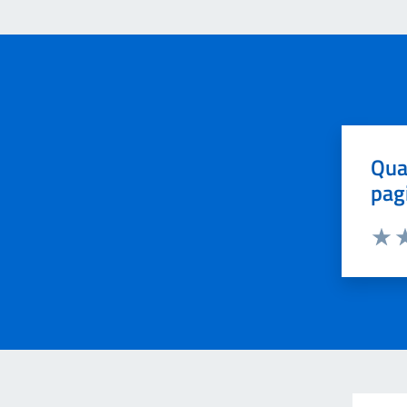
Qua
pag
Valut
Va