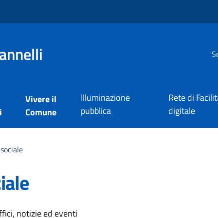
annelli
Se
Illuminazione
Rete di Facili
Vivere il
pubblica
digitale
i
Comune
sociale
iale
'argomento
ici, notizie ed eventi