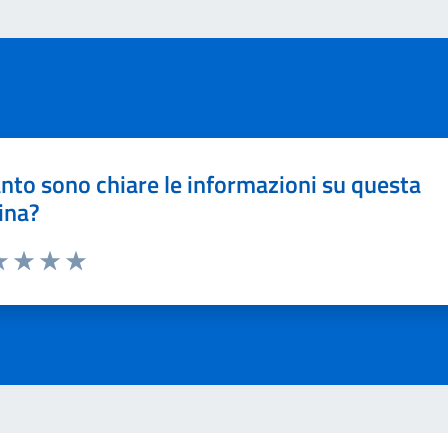
nto sono chiare le informazioni su questa
ina?
a 1 stelle su 5
luta 2 stelle su 5
Valuta 3 stelle su 5
Valuta 4 stelle su 5
Valuta 5 stelle su 5