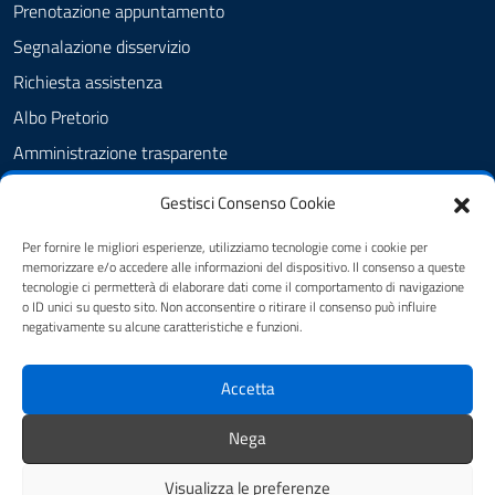
Prenotazione appuntamento
Segnalazione disservizio
Richiesta assistenza
Albo Pretorio
Amministrazione trasparente
Informativa privacy
Gestisci Consenso Cookie
Note legali
Per fornire le migliori esperienze, utilizziamo tecnologie come i cookie per
Dichiarazione di accessibilità
memorizzare e/o accedere alle informazioni del dispositivo. Il consenso a queste
tecnologie ci permetterà di elaborare dati come il comportamento di navigazione
Cookie Policy (UE)
o ID unici su questo sito. Non acconsentire o ritirare il consenso può influire
negativamente su alcune caratteristiche e funzioni.
SEGUICI SU
Accetta
Facebook
Nega
Visualizza le preferenze