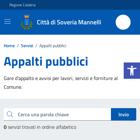
Vai ai contenuti
Vai al footer
Regione Calabria
Città di Soveria Mannelli
Home
/
Servizi
/
Appalti pubblici
Appalti pubblici
Apri la b
Gare d’appalto e avvisi per lavori, servizi e forniture al
Comune.
Esplora tutti i servizi
Cerca una parola chiave
Invio
0
servizi trovati in ordine alfabetico