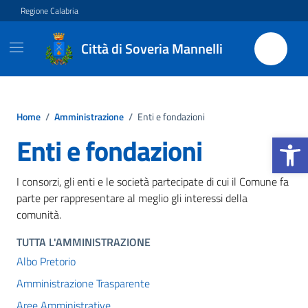
Vai ai contenuti
Vai al footer
Regione Calabria
Città di Soveria Mannelli
Home
/
Amministrazione
/
Enti e fondazioni
Apri la b
Enti e fondazioni
I consorzi, gli enti e le società partecipate di cui il Comune fa
parte per rappresentare al meglio gli interessi della
comunità.
TUTTA L'AMMINISTRAZIONE
Albo Pretorio
Amministrazione Trasparente
Aree Amministrative