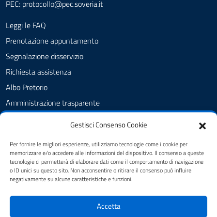
PEC:
protocollo@pec.soveria.it
Leggi le FAQ
Prenotazione appuntamento
Segnalazione disservizio
Richiesta assistenza
Albo Pretorio
Amministrazione trasparente
Informativa privacy
Gestisci Consenso Cookie
Note legali
Per fornire le migliori esperienze, utilizziamo tecnologie come i cookie per
Dichiarazione di accessibilità
memorizzare e/o accedere alle informazioni del dispositivo. Il consenso a queste
tecnologie ci permetterà di elaborare dati come il comportamento di navigazione
Cookie Policy (UE)
o ID unici su questo sito. Non acconsentire o ritirare il consenso può influire
negativamente su alcune caratteristiche e funzioni.
SEGUICI SU
Accetta