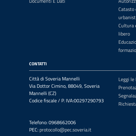
Documenti E Dati
Autorizz
Catasto 
urbanist
Cultura
libero
Educazi
formazi
CONTATTI
Città di Soveria Mannelli
Leggi le
Via Dottor Cimino, 88049, Soveria
Prenota
Mannelli (CZ)
Segnalaz
Codice fiscale / P. IVA:00297290793
Richiest
Telefono: 0968662006
PEC:
protocollo@pec.soveria.it