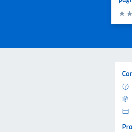
Valuta 
Val
Con
Pro