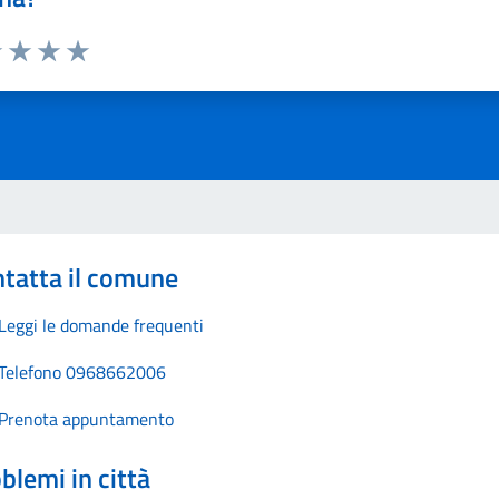
1 stelle su 5
uta 2 stelle su 5
Valuta 3 stelle su 5
Valuta 4 stelle su 5
Valuta 5 stelle su 5
tatta il comune
Leggi le domande frequenti
Telefono 0968662006
Prenota appuntamento
blemi in città