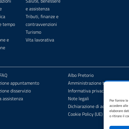
azioni
Salute, benessere
e
e assistenza
ica
Tributi, finanze e
 e tempo
contravvenzioni
Turismo
one e
Vita lavorativa
one
 FAQ
Albo Pretorio
zione appuntamento
Amministrazione trasparente
ione disservizio
Informativa privacy
a assistenza
Note legali
Per fornire l
Dichiarazione di accessibilità
accedere alle
elaborare dat
Cookie Policy (UE)
o ritirare il 