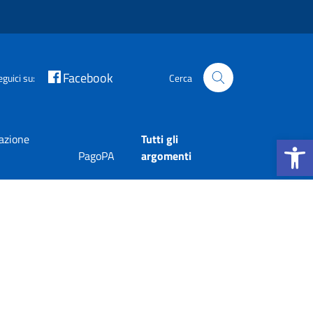
Facebook
eguici su:
Cerca
Apri la b
tazione
Tutti gli
PagoPA
argomenti