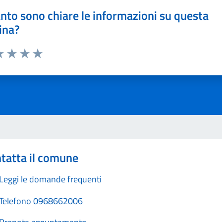
nto sono chiare le informazioni su questa
ina?
a 1 stelle su 5
luta 2 stelle su 5
Valuta 3 stelle su 5
Valuta 4 stelle su 5
Valuta 5 stelle su 5
tatta il comune
Leggi le domande frequenti
Telefono 0968662006