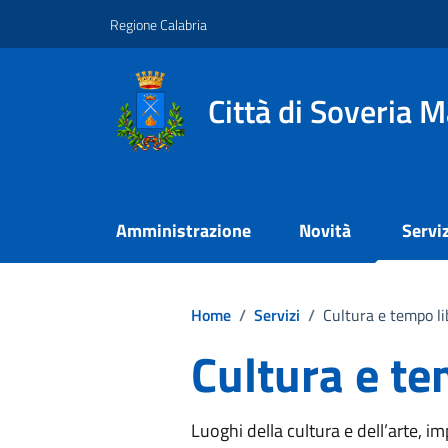
Vai ai contenuti
Vai al footer
Regione Calabria
Città di Soveria M
Amministrazione
Novità
Serviz
Home
/
Servizi
/
Cultura e tempo li
Cultura e te
Luoghi della cultura e dell’arte, imp