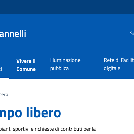
annelli
Se
Illuminazione
Rete di Facili
Vivere il
pubblica
digitale
i
Comune
bero
mpo libero
ianti sportivi e richieste di contributi per la