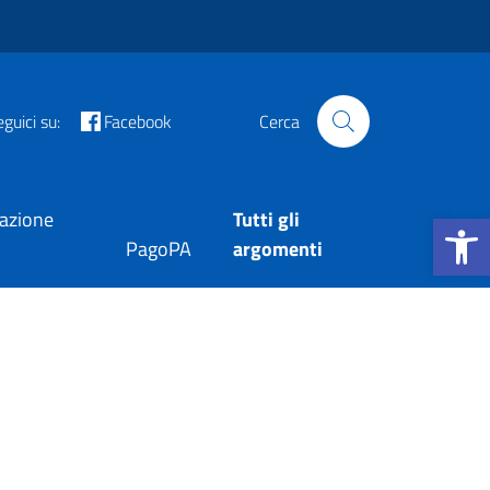
guici su:
Facebook
Cerca
Apri la b
tazione
Tutti gli
PagoPA
argomenti