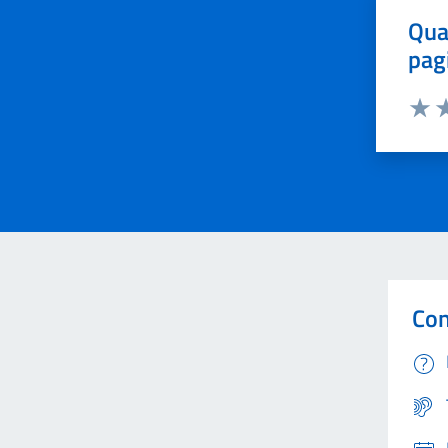
Qua
pag
Valut
Va
Con