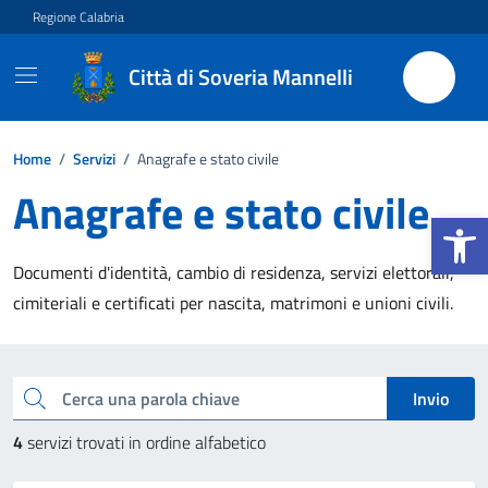
Vai ai contenuti
Vai al footer
Regione Calabria
Città di Soveria Mannelli
Home
/
Servizi
/
Anagrafe e stato civile
Anagrafe e stato civile
Apri la b
Documenti d'identità, cambio di residenza, servizi elettorali,
cimiteriali e certificati per nascita, matrimoni e unioni civili.
Esplora tutti i servizi
Cerca una parola chiave
Invio
4
servizi trovati in ordine alfabetico