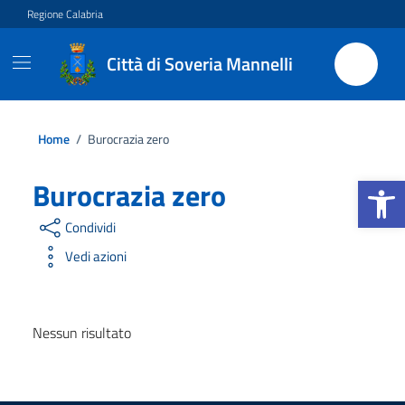
Vai ai contenuti
Vai al footer
Regione Calabria
Città di Soveria Mannelli
Home
/
Burocrazia zero
Apri la b
Burocrazia zero
Condividi
Vedi azioni
Nessun risultato