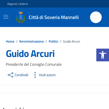
Vai ai contenuti
Vai al footer
Regione Calabria
Città di Soveria Mannelli
Home
/
Amministrazione
/
Politici
/
Guido Arcuri
Apri la b
Guido Arcuri
Presidente del Consiglio Comunale
Condividi
Vedi azioni