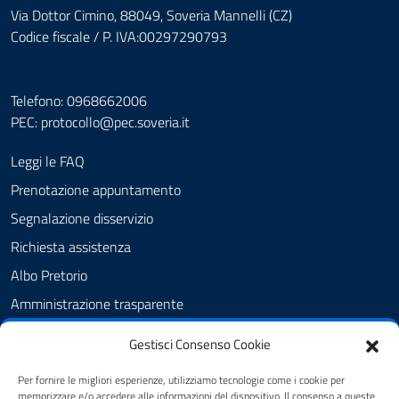
Via Dottor Cimino, 88049, Soveria Mannelli (CZ)
Codice fiscale / P. IVA:00297290793
Telefono: 0968662006
PEC:
protocollo@pec.soveria.it
Leggi le FAQ
Prenotazione appuntamento
Segnalazione disservizio
Richiesta assistenza
Albo Pretorio
Amministrazione trasparente
Informativa privacy
Gestisci Consenso Cookie
Note legali
Per fornire le migliori esperienze, utilizziamo tecnologie come i cookie per
Dichiarazione di accessibilità
memorizzare e/o accedere alle informazioni del dispositivo. Il consenso a queste