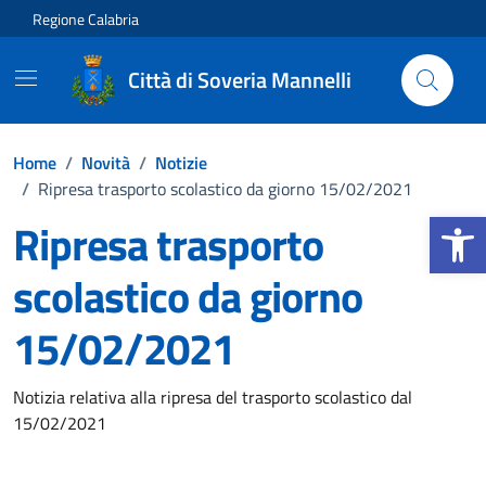
Vai ai contenuti
Vai al footer
Regione Calabria
Città di Soveria Mannelli
Home
/
Novità
/
Notizie
/
Ripresa trasporto scolastico da giorno 15/02/2021
Apri la b
Ripresa trasporto
scolastico da giorno
15/02/2021
Dettagli della notizia
Notizia relativa alla ripresa del trasporto scolastico dal
15/02/2021