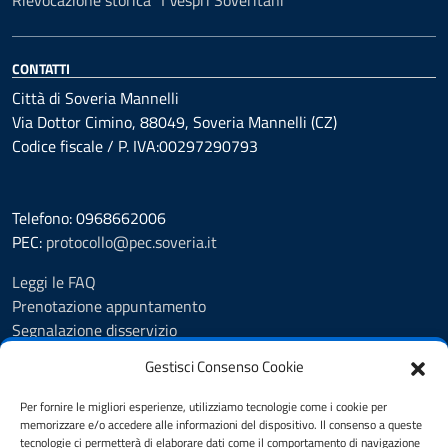
Rievocazione storica “I Vespri Soveritani”
CONTATTI
Città di Soveria Mannelli
Via Dottor Cimino, 88049, Soveria Mannelli (CZ)
Codice fiscale / P. IVA:00297290793
Telefono: 0968662006
PEC:
protocollo@pec.soveria.it
Leggi le FAQ
Prenotazione appuntamento
Segnalazione disservizio
Richiesta assistenza
Gestisci Consenso Cookie
Albo Pretorio
Amministrazione trasparente
Per fornire le migliori esperienze, utilizziamo tecnologie come i cookie per
Informativa privacy
memorizzare e/o accedere alle informazioni del dispositivo. Il consenso a queste
tecnologie ci permetterà di elaborare dati come il comportamento di navigazione