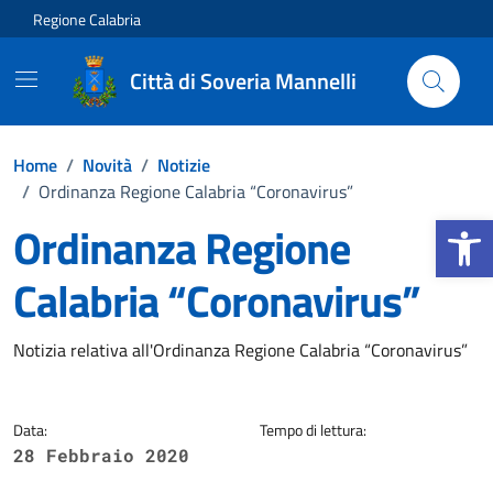
Vai ai contenuti
Vai al footer
Regione Calabria
Città di Soveria Mannelli
Home
/
Novità
/
Notizie
/
Ordinanza Regione Calabria “Coronavirus”
Apri la b
Ordinanza Regione
Calabria “Coronavirus”
Dettagli della notizia
Notizia relativa all'Ordinanza Regione Calabria “Coronavirus”
Data:
Tempo di lettura:
28 Febbraio 2020