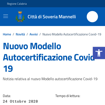
Vai ai contenuti
Vai al footer
Regione Calabria
Città di Soveria Mannelli
Home
/
Novità
/
Avvisi
/
Nuovo Modello Autocertificazione Covid-19
Nuovo Modello
Apri la b
Autocertificazione Covid-
19
Dettagli della notizia
Notizia relativa al nuovo Modello autocertificazione Covid-19
Data:
Tempo di lettura:
24 Ottobre 2020