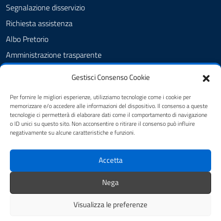
Segnalazione disservizio
Richiesta assistenza
Albo Pretorio
Amministrazione trasparente
Informativa privacy
Gestisci Consenso Cookie
Note legali
Per fornire le migliori esperienze, utilizziamo tecnologie come i cookie per
Dichiarazione di accessibilità
memorizzare e/o accedere alle informazioni del dispositivo. Il consenso a queste
tecnologie ci permetterà di elaborare dati come il comportamento di navigazione
Cookie Policy (UE)
o ID unici su questo sito. Non acconsentire o ritirare il consenso può influire
negativamente su alcune caratteristiche e funzioni.
SEGUICI SU
Accetta
Facebook
Nega
Visualizza le preferenze
Mappa del sito
Credits