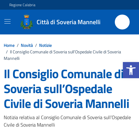
Vai ai contenuti
Vai al footer
Regione Calabria
Città di Soveria Mannelli
Home
/
Novità
/
Notizie
/
Il Consiglio Comunale di Soveria sull’Ospedale Civile di Soveria
Mannelli
Apri la b
Il Consiglio Comunale di
Soveria sull’Ospedale
Civile di Soveria Mannelli
Dettagli della notizia
Notizia relativa al Consiglio Comunale di Soveria sull’Ospedale
Civile di Soveria Mannelli