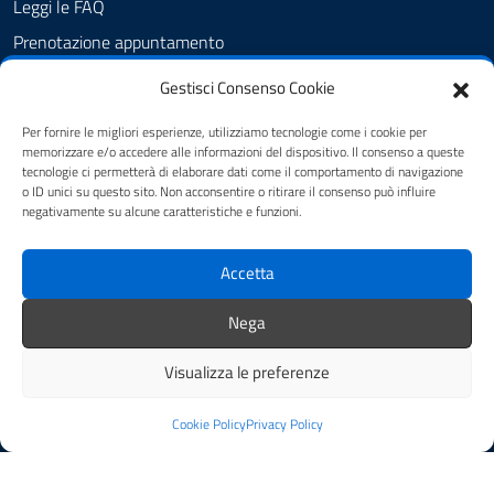
Leggi le FAQ
Prenotazione appuntamento
Segnalazione disservizio
Gestisci Consenso Cookie
Richiesta assistenza
Per fornire le migliori esperienze, utilizziamo tecnologie come i cookie per
Albo Pretorio
memorizzare e/o accedere alle informazioni del dispositivo. Il consenso a queste
tecnologie ci permetterà di elaborare dati come il comportamento di navigazione
Amministrazione trasparente
o ID unici su questo sito. Non acconsentire o ritirare il consenso può influire
negativamente su alcune caratteristiche e funzioni.
Informativa privacy
Note legali
Accetta
Dichiarazione di accessibilità
Nega
Cookie Policy (UE)
Visualizza le preferenze
SEGUICI SU
Cookie Policy
Privacy Policy
Facebook