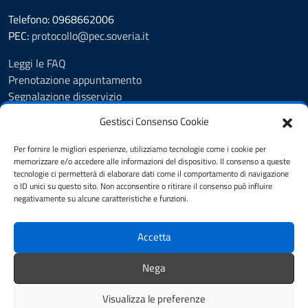
Telefono: 0968662006
PEC:
protocollo@pec.soveria.it
Leggi le FAQ
Prenotazione appuntamento
Segnalazione disservizio
Richiesta assistenza
Gestisci Consenso Cookie
Albo Pretorio
Amministrazione trasparente
Per fornire le migliori esperienze, utilizziamo tecnologie come i cookie per
Informativa privacy
memorizzare e/o accedere alle informazioni del dispositivo. Il consenso a queste
tecnologie ci permetterà di elaborare dati come il comportamento di navigazione
Note legali
o ID unici su questo sito. Non acconsentire o ritirare il consenso può influire
Dichiarazione di accessibilità
negativamente su alcune caratteristiche e funzioni.
Cookie Policy (UE)
Accetta
SEGUICI SU
Nega
Facebook
Visualizza le preferenze