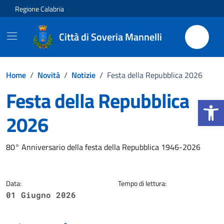
Vai ai contenuti
Vai al footer
Regione Calabria
Città di Soveria Mannelli
Home
/
Novità
/
Notizie
/
Festa della Repubblica 2026
Festa della Repubblica
Apri la b
2026
Dettagli della notizia
80° Anniversario della festa della Repubblica 1946-2026
Data:
Tempo di lettura:
01 Giugno 2026