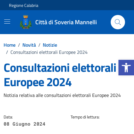
Vai ai contenuti
Vai al footer
Regione Calabria
Città di Soveria Mannelli
Home
/
Novità
/
Notizie
/
Consultazioni elettorali Europee 2024
Apri la b
Consultazioni elettorali
Europee 2024
Dettagli della notizia
Notizia relativa alle consultazioni elettorali Europee 2024
Data:
Tempo di lettura:
08 Giugno 2024