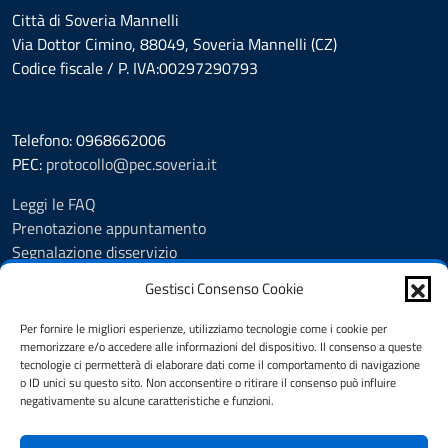
Città di Soveria Mannelli
Via Dottor Cimino, 88049, Soveria Mannelli (CZ)
Codice fiscale / P. IVA:00297290793
Telefono: 0968662006
PEC:
protocollo@pec.soveria.it
Leggi le FAQ
Prenotazione appuntamento
Segnalazione disservizio
Richiesta assistenza
Gestisci Consenso Cookie
Albo Pretorio
Amministrazione trasparente
Per fornire le migliori esperienze, utilizziamo tecnologie come i cookie per
Informativa privacy
memorizzare e/o accedere alle informazioni del dispositivo. Il consenso a queste
tecnologie ci permetterà di elaborare dati come il comportamento di navigazione
Note legali
o ID unici su questo sito. Non acconsentire o ritirare il consenso può influire
Dichiarazione di accessibilità
negativamente su alcune caratteristiche e funzioni.
Cookie Policy (UE)