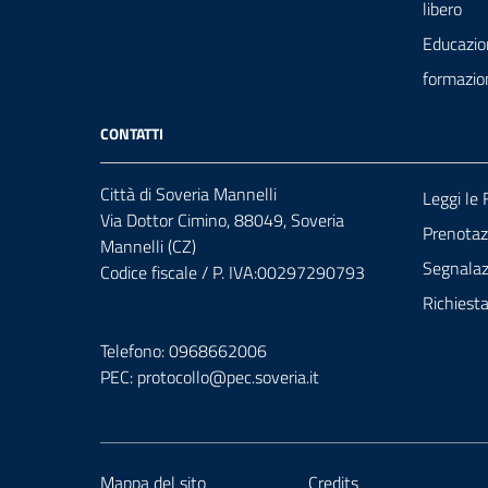
libero
Educazio
formazio
CONTATTI
Città di Soveria Mannelli
Leggi le
Via Dottor Cimino, 88049, Soveria
Prenota
Mannelli (CZ)
Segnalazi
Codice fiscale / P. IVA:00297290793
Richiest
Telefono: 0968662006
PEC:
protocollo@pec.soveria.it
Mappa del sito
Credits