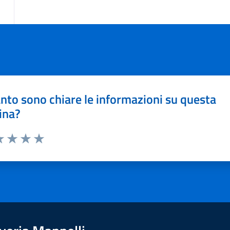
nto sono chiare le informazioni su questa
ina?
a 1 stelle su 5
luta 2 stelle su 5
Valuta 3 stelle su 5
Valuta 4 stelle su 5
Valuta 5 stelle su 5