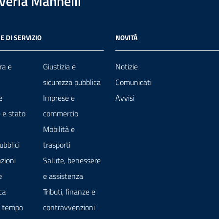
overia Mannelli
E DI SERVIZIO
NOVITÀ
ra e
Giustizia e
Notizie
sicurezza pubblica
Comunicati
e
Imprese e
Avvisi
 e stato
commercio
Mobilità e
ubblici
trasporti
zioni
Salute, benessere
e
e assistenza
ca
Tributi, finanze e
e tempo
contravvenzioni