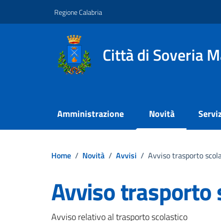
Vai ai contenuti
Vai al footer
Regione Calabria
Città di Soveria M
Amministrazione
Novità
Serviz
Home
/
Novità
/
Avvisi
/
Avviso trasporto scol
Avviso trasporto 
Avviso relativo al trasporto scolastico