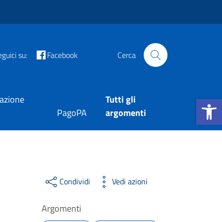
guici su:
Facebook
Cerca
Apri la b
tazione
Tutti gli
PagoPA
argomenti
Condividi
Vedi azioni
Argomenti