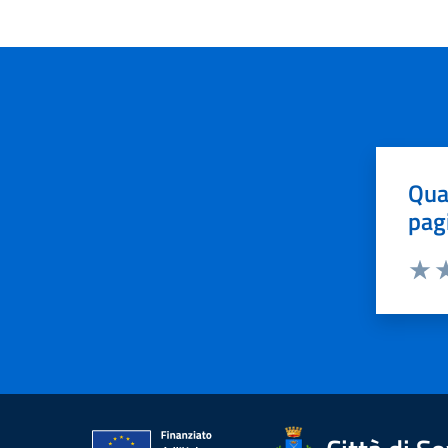
Qua
pag
Valut
Va