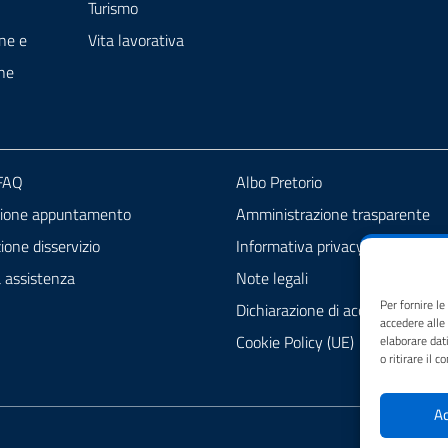
Turismo
ne e
Vita lavorativa
ne
 FAQ
Albo Pretorio
zione appuntamento
Amministrazione trasparente
one disservizio
Informativa privacy
a assistenza
Note legali
Per fornire l
Dichiarazione di accessibilità
accedere alle
Cookie Policy (UE)
elaborare dat
o ritirare il 
Ac