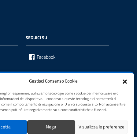
SEGUICI SU
Facebook
Gestisci Consenso Cookie
e migliori esperienze, utilizziamo tecnologie come i cookie per memorizzare e/o
 informazioni del dispositivo. Il consenso a queste tecnologie ci permetterà di
i come il comportamento di navigazione o ID unici su questo sito. Non acconsentire
consenso può influire negativamente su alcune caratteristiche e funzioni.
cetta
Nega
Visualizza le preferenze