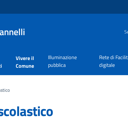
annelli
Se
Illuminazione
Rete di Facili
Vivere il
pubblica
digitale
i
Comune
astico
scolastico