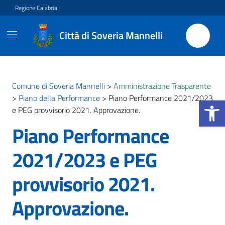
Vai ai contenuti
Vai al footer
Regione Calabria
Città di Soveria Mannelli
Comune di Soveria Mannelli
>
Amministrazione Trasparente
>
Piano della Performance
>
Piano Performance 2021/2023
Apri la b
e PEG provvisorio 2021. Approvazione.
Piano Performance
2021/2023 e PEG
provvisorio 2021.
Approvazione.