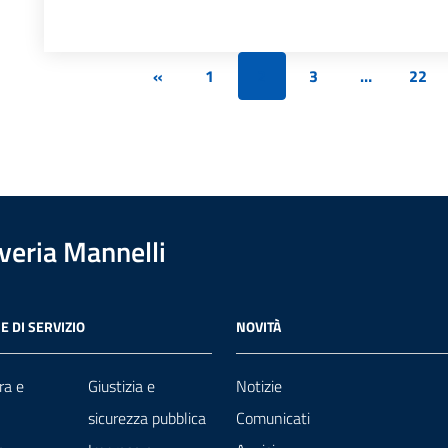
«
1
2
3
…
22
overia Mannelli
E DI SERVIZIO
NOVITÀ
ra e
Giustizia e
Notizie
sicurezza pubblica
Comunicati