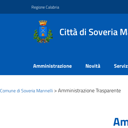
Vai ai contenuti
Vai al footer
Regione Calabria
Città di Soveria M
Amministrazione
Novità
Serviz
>
Amministrazione Trasparente
Comune di Soveria Mannelli
Am