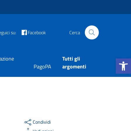
guici su:
Facebook
Cerca
Apri la b
tazione
Tutti gli
PagoPA
argomenti
Condividi