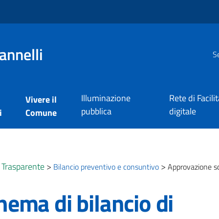
annelli
Se
Illuminazione
Rete di Facili
Vivere il
pubblica
digitale
i
Comune
 Trasparente
>
>
Bilancio preventivo e consuntivo
Approvazione sc
ema di bilancio di