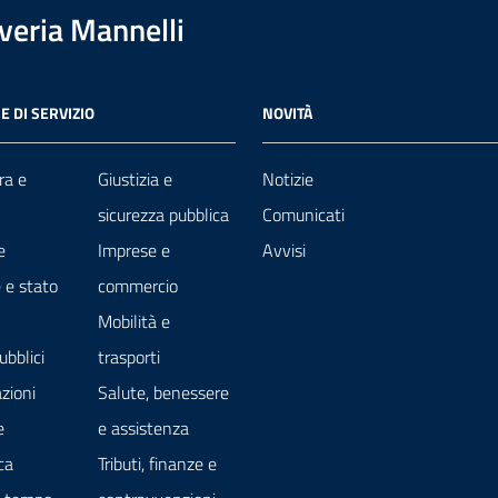
overia Mannelli
E DI SERVIZIO
NOVITÀ
ra e
Giustizia e
Notizie
sicurezza pubblica
Comunicati
e
Imprese e
Avvisi
 e stato
commercio
Mobilità e
ubblici
trasporti
zioni
Salute, benessere
e
e assistenza
ca
Tributi, finanze e