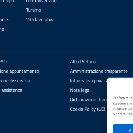
e tempo
contravvenzioni
Turismo
ne e
Vita lavorativa
ne
 FAQ
Albo Pretorio
zione appuntamento
Amministrazione trasparente
one disservizio
Informativa privacy
a assistenza
Note legali
Per fornire l
Dichiarazione di accessibilità
accedere alle
Cookie Policy (UE)
elaborare dat
o ritirare il 
Ac