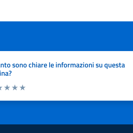
nto sono chiare le informazioni su questa
ina?
a 1 stelle su 5
luta 2 stelle su 5
Valuta 3 stelle su 5
Valuta 4 stelle su 5
Valuta 5 stelle su 5