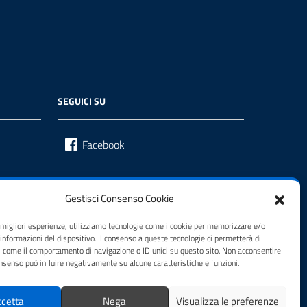
SEGUICI SU
Facebook
Gestisci Consenso Cookie
e migliori esperienze, utilizziamo tecnologie come i cookie per memorizzare e/o
 informazioni del dispositivo. Il consenso a queste tecnologie ci permetterà di
i come il comportamento di navigazione o ID unici su questo sito. Non acconsentire
consenso può influire negativamente su alcune caratteristiche e funzioni.
cetta
Nega
Visualizza le preferenze