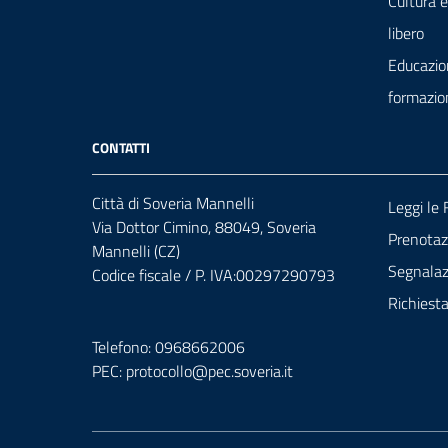
Cultura 
libero
Educazio
formazio
CONTATTI
Città di Soveria Mannelli
Leggi le
Via Dottor Cimino, 88049, Soveria
Prenota
Mannelli (CZ)
Segnalazi
Codice fiscale / P. IVA:00297290793
Richiest
Telefono: 0968662006
PEC:
protocollo@pec.soveria.it