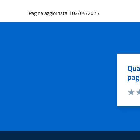
Pagina aggiornata il 02/04/2025
Qua
pag
Valut
Va