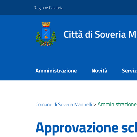
Vai ai contenuti
Vai al footer
Regione Calabria
Città di Soveria M
Amministrazione
Novità
Serviz
>
Amministrazione
Comune di Soveria Mannelli
Approvazione sch