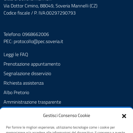
Via Dottor Cimino, 88049, Soveria Mannelli (CZ)
Codice fiscale / P. IVA:00297290793
Telefono: 0968662006
PEC:
protocollo@pec.soveria.it
Leggi le FAQ
Prenotazione appuntamento
Segnalazione disservizio
Richiesta assistenza
Albo Pretorio
Amministrazione trasparente
Informativa privacy
Gestisci Consenso Cookie
Note legali
Per fornire le migliori esperienze, utilizziamo tecnologie come i cookie per
Dichiarazione di accessibilità
memorizzare e/o accedere alle informazioni del dispositivo. Il consenso a queste